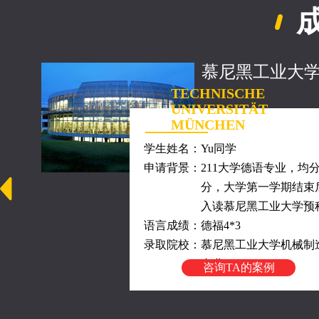
慕尼黑工业大
TECHNISCHE
UNIVERSITÄT
MÜNCHEN
学生姓名：
Yu同学
申请背景：
211大学德语专业，均分
分，大学第一学期结束
入读慕尼黑工业大学预
语言成绩：
德福4*3
录取院校：
慕尼黑工业大学机械制
专业
咨询TA的案例