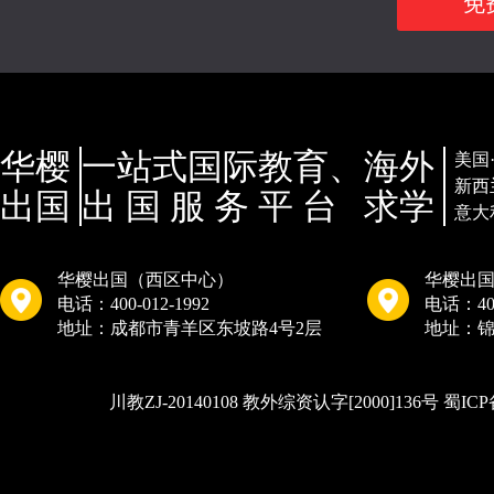
免
华樱
一站式国际教育、
海外
美国
新西
出国
出 国 服 务 平 台
求学
意大
华樱出国（西区中心）
华樱出国
电话：400-012-1992
电话：400
地址：成都市青羊区东坡路4号2层
地址：锦
川教ZJ-20140108 教外综资认字[2000]136号 蜀ICP备050005