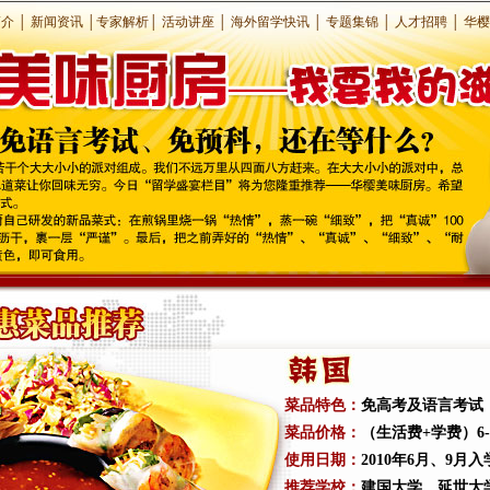
简介
│
新闻资讯
│
专家解析
│
活动讲座
│
海外留学快讯
│
专题集锦
│
人才招聘
│
华樱
菜品特色：
免高考及语言考试
菜品价格：
（生活费+学费）6-
使用日期：
2010年6月、9月入
推荐学校：
建国大学、延世大