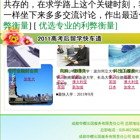
共存的，在求学路上这个关键时刻，
一样坐下来多多交流讨论，作出最适
弊衡量
] [
优选专业的利弊衡量]
美国
经济金融财会类
商科、管理类
科技工程类
2011年秋季入学：波尔州立大学、亚利桑那
英国
法国
美国
法国
学、詹姆斯麦迪逊大学、长岛大学、伍德伯里大学
英国
加拿大
荷兰
澳大利亚
英国
澳大利亚
马大学……
美国
美国
新加坡
日本
加拿大
■最快入学：2011年9月
成都华樱出国服务有限责任公司 总部地址：四
总部电话：028-8625900
成都华樱出国服务有限责任公司 版权所有