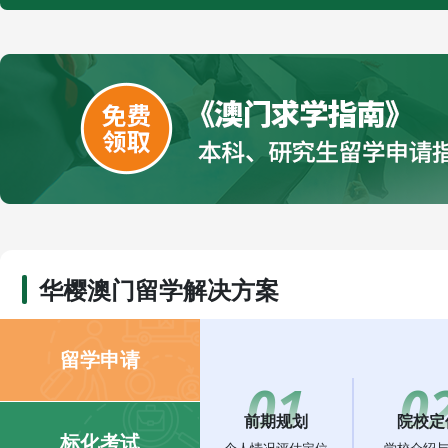
华樱澳门留学解决方案
留学申请
01
0
前期规划
院校定
标化考试