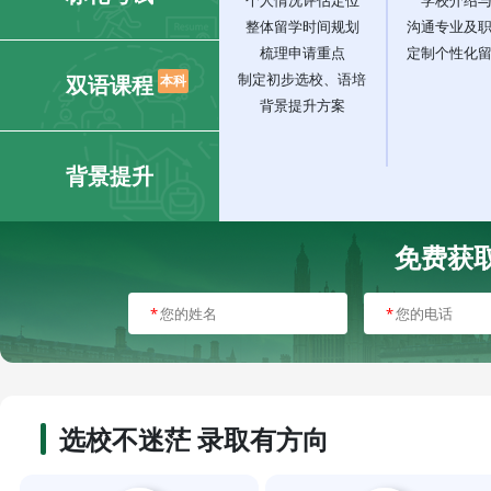
个人情况评估定位
学校介绍
整体留学时间规划
沟通专业及
梳理申请重点
定制个性化
制定初步选校、语培
双语课程
本科
背景提升方案
背景提升
免费获
*
*
选校不迷茫 录取有方向