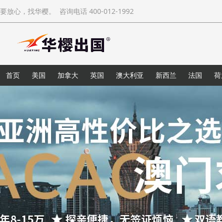
要放心，找华樱。 咨询电话 400-012-1992
首页
美国
加拿大
英国
澳大利亚
新西兰
法国
荷