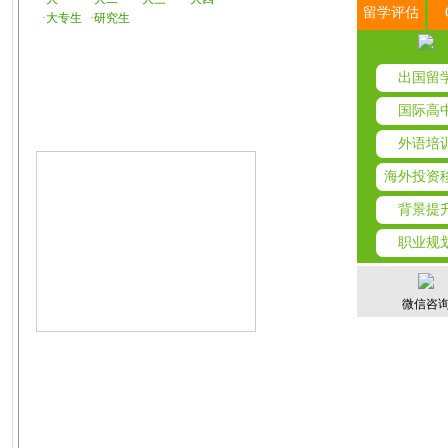
留学评估
·大专生
·研究生
出国留
国际高
外语培
海外投资
背景提
职业规
微信咨