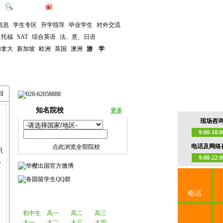
题
-
站内搜索
-
华樱微博
信息
学生专区
升学指导
毕业学生
对外交流
托福
SAT
综合英语
法、意、日语
加拿大
新加坡
欧洲
英国
澳洲
游 学
州分公司
客户服务
目
知名院校
更多
现场咨
9:00-18:0
电话及网络
点此浏览全部院校
职
9:00-22:0
，
电话
·初中生
·高一
·高二
·高三
·大一
·大二
·大三
·大四