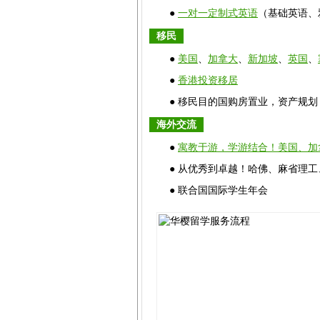
●
一对一定制式英语
（基础英语、
移民
●
美国
、
加拿大
、
新加坡
、
英国
、
●
香港投资移居
● 移民目的国购房置业，资产规
海外交流
●
寓教于游，学游结合！美国、加
● 从优秀到卓越！哈佛、麻省理
● 联合国国际学生年会