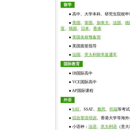
留学
● 高中、大学本科、研究生院校
●
美国
、
英国
、
加拿大
、
法国
、
德
亚
、
韩国
、
日本
、
香港
●
美国名校预备营
● 美国面签指导
●
法国
、
意大利留学直通车
国际教育
● IB国际高中
● VCE国际高中
● AP国际课程
外语
●
SAT
、SSAT、
雅思
、
托福
等考试
●
综合英语培训
、香港大学等海外
● 小语种：
法语
、
意大利语
（意大