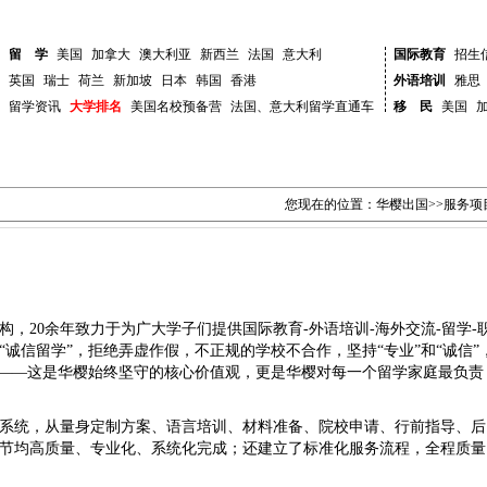
English
-
公司电话地址
-
华樱论坛
-
华樱招聘
-
网站专
留 学
美国
加拿大
澳大利亚
新西兰
法国
意大利
国际教育
招生
英国
瑞士
荷兰
新加坡
日本
韩国
香港
外语培训
雅思
留学资讯
大学排名
美国名校预备营
法国
、
意大利留学直通车
移 民
美国
国际教育
外语
移民
海外交流
贵
您现在的位置：
华樱出国
>>服务项
，20余年致力于为广大学子们提供国际教育-外语培训-海外交流-留学-
诚信留学”，拒绝弄虚作假，不正规的学校不合作，坚持“专业”和“诚信”
”——这是华樱始终坚守的核心价值观，更是华樱对每一个留学家庭最负责
系统，从量身定制方案、语言培训、材料准备、院校申请、行前指导、后
节均高质量、专业化、系统化完成；还建立了标准化服务流程，全程质量