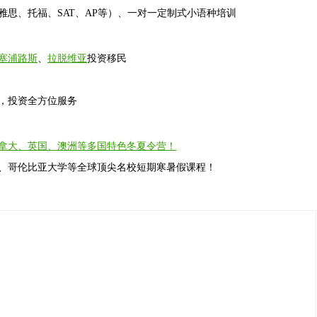
雅思、托福、SAT、AP等）、一对一定制式小语种培训
塞浦路斯
、
拉脱维亚
投资移民
划，投资全方位服务
拿大、英国、澳洲等多国特色冬夏令营！
工、哥伦比亚大学等全球顶尖名校短期寒暑假课程！