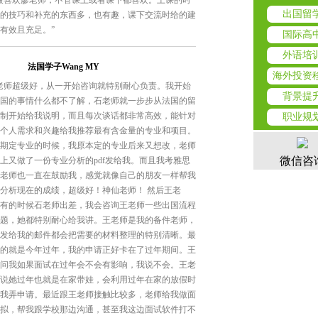
最喜欢廖老师，不管课上或者课下都喜欢。上课的时
出国留
的技巧和补充的东西多，也有趣，课下交流时给的建
有效且充足。”
国际高
外语培
法国学子Wang MY
海外投资
老师超级好，从一开始咨询就特别耐心负责。我开始
背景提
国的事情什么都不了解，石老师就一步步从法国的留
制开始给我说明，而且每次谈话都非常高效，能针对
职业规
个人需求和兴趣给我推荐最有含金量的专业和项目。
期定专业的时候，我原本定的专业后来又想改，老师
微信咨
上又做了一份专业分析的pdf发给我。而且我考雅思
老师也一直在鼓励我，感觉就像自己的朋友一样帮我
分析现在的成绩，超级好！神仙老师！ 然后王老
有的时候石老师出差，我会咨询王老师一些出国流程
题，她都特别耐心给我讲。王老师是我的备件老师，
发给我的邮件都会把需要的材料整理的特别清晰。最
的就是今年过年，我的申请正好卡在了过年期间。王
问我如果面试在过年会不会有影响，我说不会。王老
说她过年也就是在家带娃，会利用过年在家的放假时
我弄申请。最近跟王老师接触比较多，老师给我做面
拟，帮我跟学校那边沟通，甚至我这边面试软件打不