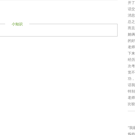
开了
话交
消息
总之
小知识
而且
她俩
的好
老师
下来
经历
次考
觉不
功，
话我
特别
老师
比较
“我
炼的