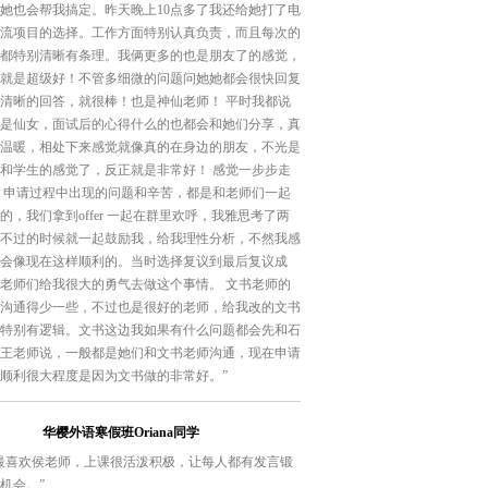
她也会帮我搞定。昨天晚上10点多了我还给她打了电
流项目的选择。工作方面特别认真负责，而且每次的
都特别清晰有条理。我俩更多的也是朋友了的感觉，
就是超级好！不管多细微的问题问她她都会很快回复
清晰的回答，就很棒！也是神仙老师！ 平时我都说
是仙女，面试后的心得什么的也都会和她们分享，真
温暖，相处下来感觉就像真的在身边的朋友，不光是
和学生的感觉了，反正就是非常好！ 感觉一步步走
 申请过程中出现的问题和辛苦，都是和老师们一起
的，我们拿到offer 一起在群里欢呼，我雅思考了两
不过的时候就一起鼓励我，给我理性分析，不然我感
会像现在这样顺利的。当时选择复议到最后复议成
老师们给我很大的勇气去做这个事情。 文书老师的
沟通得少一些，不过也是很好的老师，给我改的文书
特别有逻辑。文书这边我如果有什么问题都会先和石
王老师说，一般都是她们和文书老师沟通，现在申请
顺利很大程度是因为文书做的非常好。”
华樱外语寒假班Oriana同学
最喜欢侯老师，上课很活泼积极，让每人都有发言锻
机会。”