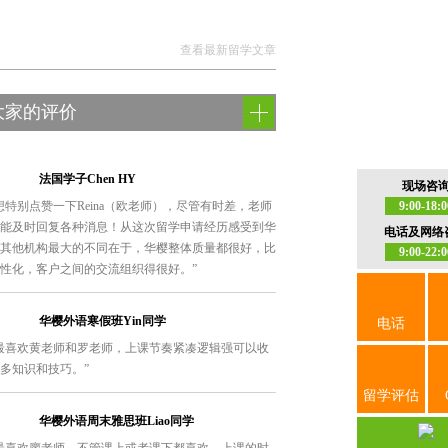
查看最新留学文章
大家的评价
法国学子Chen HY
现场咨
9:00-18:0
想特别点赞一下Reina（欧老师），尽管有时差，老师
能及时回复各种消息！从这次留学申请经历感受到华
电话及网络
其他机构最大的不同在于，华樱整体质量都很好，比
9:00-22:0
性化，客户之间的交流组织得很好。”
华樱外语寒假班Yin同学
电话
最喜欢黄老师和罗老师，上课节奏紧凑逻辑强可以收
多知识和技巧。”
留学评估
华樱外语周末雅思班Liao同学