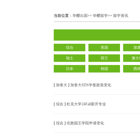
当前位置：
华樱出国
>>
华樱留学
>>
留学资讯
综合
美国
加
瑞士
荷兰
澳大
日本
韩国
西
[
加拿大
]
加拿大SDS学签政策变化
[
综合
]
杜克大学24Fall新开专业
[
综合
]
伦敦国王学院申请变化