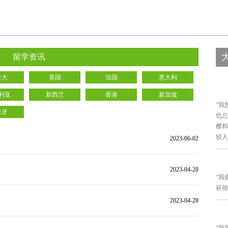
留学资讯
拿大
英国
法国
意大利
利亚
新西兰
香港
新加坡
“我
班牙
也总
樱和
较人
2023-06-02
2023-04-28
“我
获很
2023-04-28