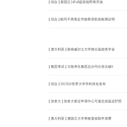
[
综合
]
新国立24Fall提前批即将开放
[
综合
]
航司不再查赴华旅客登机前检测证明
[
澳大利亚
]
新南威尔士大学推出返校奖学金
[
雅思考试
]
大陆考生雅思总分均分首次破6
[
综合
]
2023QS世界大学学科排名发布
[
加拿大
]
加拿大签证申请中心可递交或返还护照
[
澳大利亚
]
澳国立大学将恢复收取申请费