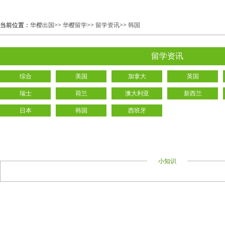
当前位置：
华樱出国
>>
华樱留学
>>
留学资讯
>>
韩国
留学资讯
综合
美国
加拿大
英国
瑞士
荷兰
澳大利亚
新西兰
日本
韩国
西班牙
小知识