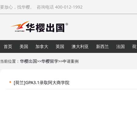
要放心，找华樱。 咨询电话 400-012-1992
首页
美国
加拿大
英国
澳大利亚
新西兰
法国
荷
华樱出国
华樱留学
当前位置：
>>
>>申请案例
[荷兰]
GPA3.1录取阿大商学院