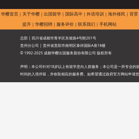
华樱首页
关于华樱
出国留学
国际高中
外语培训
海外移民
背景
|
|
|
|
|
|
提升
华樱招聘
服务评价
联系我们
手机网站
|
|
|
|
总部 | 四川省成都市青羊区东坡路4号附201号
贵州分公司 | 贵州省贵阳市南明区泰祥国际A座18楼
© 1992-2025 成都华樱出国服务股份有限公司 版权所有
声明：本公司针对18岁以上有留学意向人群服务；本公司是一所专业的
时间的入境停留，并收取相应的服务费。如希望通过政府官方网站申请