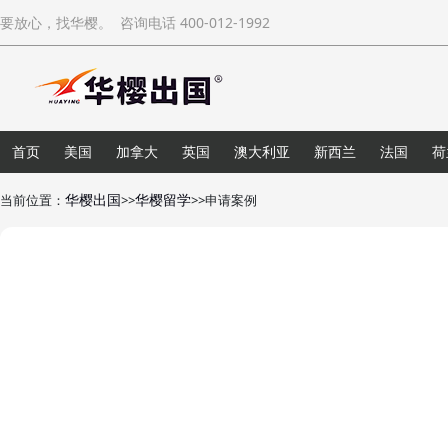
要放心，找华樱。 咨询电话 400-012-1992
首页
美国
加拿大
英国
澳大利亚
新西兰
法国
荷
华樱出国
华樱留学
当前位置：
>>
>>申请案例