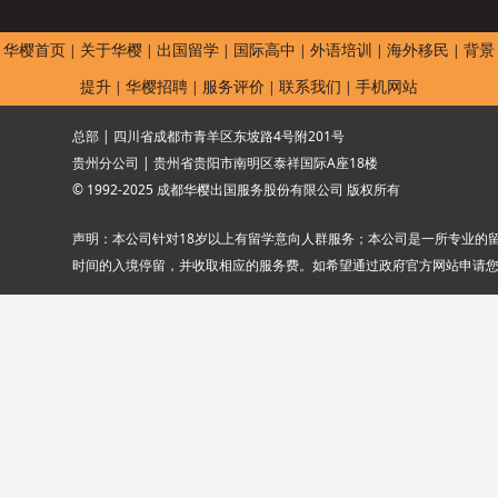
华樱首页
关于华樱
出国留学
国际高中
外语培训
海外移民
背景
|
|
|
|
|
|
提升
华樱招聘
服务评价
联系我们
手机网站
|
|
|
|
总部 | 四川省成都市青羊区东坡路4号附201号
贵州分公司 | 贵州省贵阳市南明区泰祥国际A座18楼
© 1992-2025 成都华樱出国服务股份有限公司 版权所有
声明：本公司针对18岁以上有留学意向人群服务；本公司是一所专业的
时间的入境停留，并收取相应的服务费。如希望通过政府官方网站申请