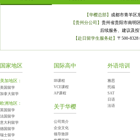
【华樱总部】
成都市青羊区东坡
【贵州分公司】
贵州省贵阳市南明区泰祥
后续服务、建议及投诉免
【赴日留学生服务处】
〒500-83
国家地区
国际高中
外语培训
美加地区：
IB课程
雅思
VCE课程
托福
美国留学
AP课程
SAT
加拿大留学
日语
欧洲地区：
关于华樱
法语
英国留学
法国留学
公司简介
意大利留学
企业文化
德国留学
领导致辞
瑞士留学