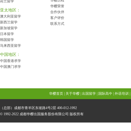
华樱历程
荷兰留学
华樱荣誉
亚太地区：
合作伙伴
澳大利亚留学
客户评价
新西兰留学
联系方式
新加坡留学
日本留学
韩国留学
马来西亚留学
中国地区：
中国香港求学
中国澳门求学
华樱首页 |
关于华樱
|
出国留学
|
国际高中
|
外语培训
|
（总部）成都市青羊区东坡路4号2层 400-012-1992
© 1992-2022
成都华樱出国服务股份有限公司
版权所有