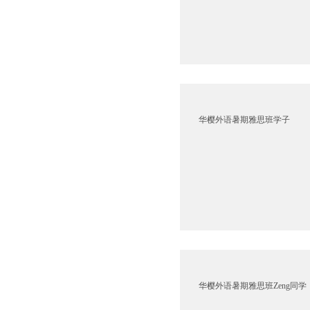
华樱外语暑期雅思班学子
华樱外语暑期雅思班Zeng同学