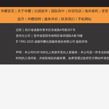
华樱首页
关于华樱
出国留学
国际高中
外语培训
海外移民
背景
|
|
|
|
|
|
提升
华樱招聘
服务评价
联系我们
手机网站
|
|
|
|
总部 | 四川省成都市青羊区东坡路4号附201号
贵州分公司 | 贵州省贵阳市南明区泰祥国际A座18楼
© 1992-2025 成都华樱出国服务股份有限公司 版权所有
声明：本公司针对18岁以上有留学意向人群服务；本公司是一所专业的
时间的入境停留，并收取相应的服务费。如希望通过政府官方网站申请