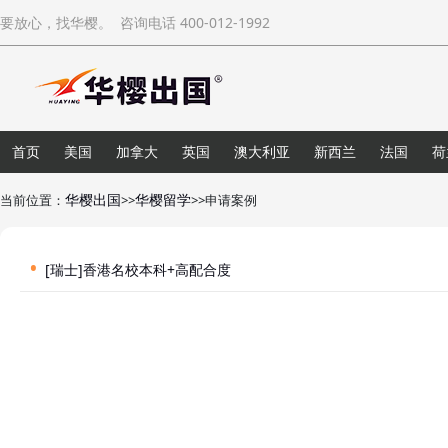
要放心，找华樱。 咨询电话 400-012-1992
首页
美国
加拿大
英国
澳大利亚
新西兰
法国
荷
华樱出国
华樱留学
当前位置：
>>
>>申请案例
[瑞士]
香港名校本科+高配合度